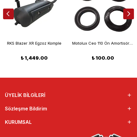
RKS Blazer XR Egzoz Komple
Motolux Ceo 110 Ön Amortisör Keçe Takımı
₺ 1,449.00
₺ 100.00
ÜYELİK BİLGİLERİ
Sözleşme Bildirim
KURUMSAL