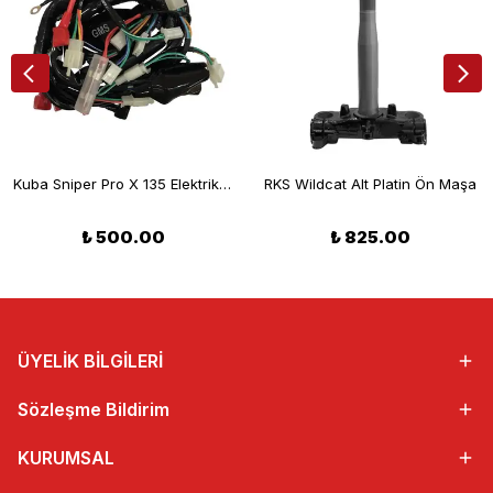
Kuba Sniper Pro X 135 Elektrik Tesisatı
RKS Wildcat Alt Platin Ön Maşa
₺ 500.00
₺ 825.00
ÜYELİK BİLGİLERİ
Sözleşme Bildirim
KURUMSAL