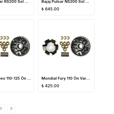
Bajaj Pulsar RS200 Sol Gidon
Bajaj Pulsar NS200 Sol Gidon
₺ 645.00
Motolux Ceo 110-125 Ön Varyatör Yarım
Mondial Fury 110 Ön Varyatör Yarım
₺ 425.00