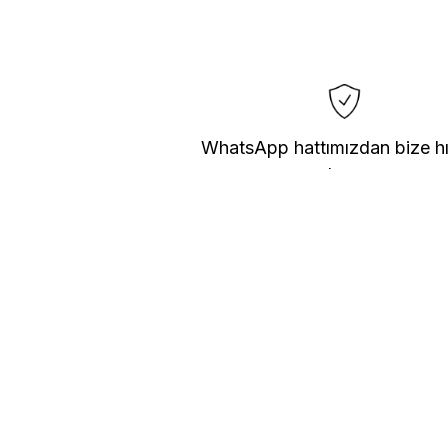
WhatsApp hattımızdan bize hı
ulaşın.
ÜYELİK BİLGİLERİ
Sözleşme Bildirim
Hesabım
Gizlilik Politikası
Sipariş Bilgileri
Kullanıcı Sözleşmesi
Adres Bilgileri
Mesafeli Satış Sözle
Sipariş Takip
KVKK Aydınlatma Met