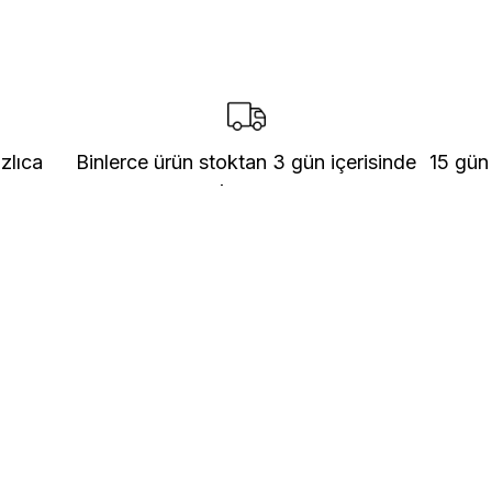
zlıca
Binlerce ürün stoktan 3 gün içerisinde
15 gün
kargo
KURUMSAL
Banka Hesap Bilgileri
İletişim
şmesi
Hakkımızda
ni
Servis