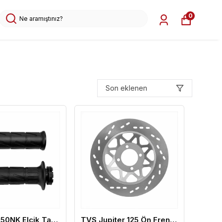
0
Son eklenen
CF Moto 250NK Elcik Takımı (Gaz Borulu)
TVS Jupiter 125 Ön Fren Diski