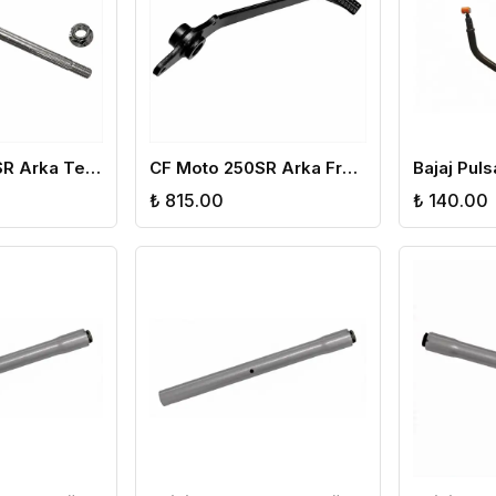
CF Moto 450SR Arka Teker Mili
CF Moto 250SR Arka Fren Pedalı
₺ 815.00
₺ 140.00