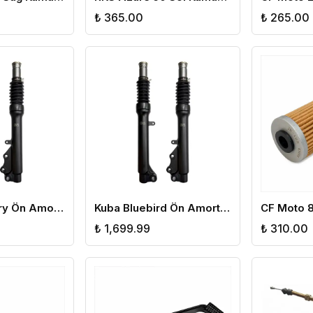
₺ 365.00
₺ 265.00
Kuba Blueberry Ön Amortisör Takım Komple
Kuba Bluebird Ön Amortisör Takım Komple
₺ 1,699.99
₺ 310.00