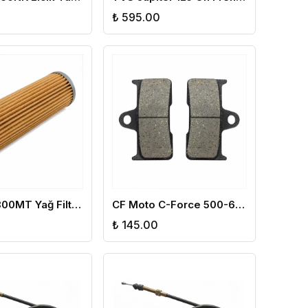
₺ 595.00
CF Moto 800MT Yağ Filtresi
CF Moto C-Force 500-625-800 Arka Fren Disk Balata
₺ 145.00