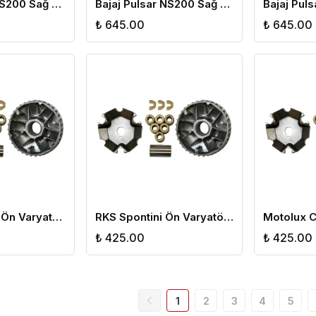
Bajaj Pulsar RS200 Sağ Gidon
Bajaj Pulsar NS200 Sağ Gidon
₺ 645.00
₺ 645.00
Honda Spacy Ön Varyatör Yarım
RKS Spontini Ön Varyatör Yarım
₺ 425.00
₺ 425.00
1
2
3
4
5