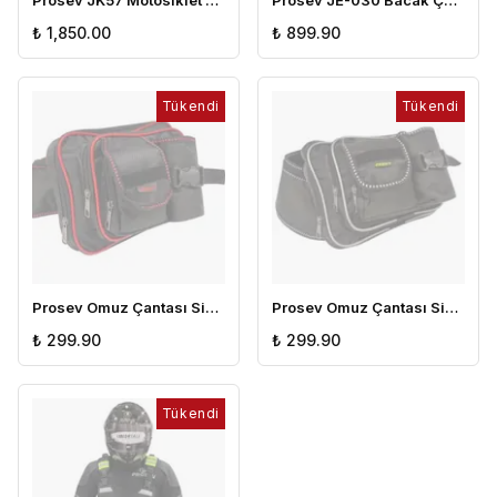
Prosev JK57 Motosiklet Sırt Çantası
Prosev JE-030 Bacak Çantası
₺ 1,850.00
₺ 899.90
Tükendi
Tükendi
Prosev Omuz Çantası Siyah Kırmızı
Prosev Omuz Çantası Siyah
₺ 299.90
₺ 299.90
Tükendi