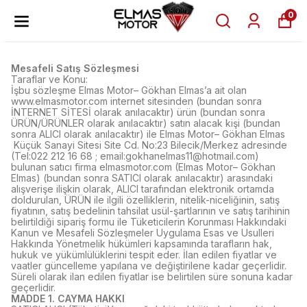
0
Mesafeli Satış Sözleşmesi
Taraflar ve Konu:
İşbu sözleşme Elmas Motor– Gökhan Elmas’a ait olan
www.elmasmotor.com internet sitesinden (bundan sonra
İNTERNET SİTESİ olarak anılacaktır) ürün (bundan sonra
ÜRÜN/ÜRÜNLER olarak anılacaktır) satın alacak kişi (bundan
sonra ALICI olarak anılacaktır) ile Elmas Motor– Gökhan Elmas
Küçük Sanayi Sitesi Site Cd. No:23 Bilecik/Merkez adresinde
(Tel:022 212 16 68 ; email:
gokhanelmas11@hotmail.com
)
bulunan satıcı firma elmasmotor.com (Elmas Motor– Gökhan
Elmas) (bundan sonra SATICI olarak anılacaktır) arasındaki
alışverişe ilişkin olarak, ALICI tarafından elektronik ortamda
doldurulan, ÜRÜN ile ilgili özelliklerin, nitelik-niceliğinin, satış
fiyatının, satış bedelinin tahsilat usül-şartlarının ve satış tarihinin
belirtildiği sipariş formu ile Tüketicilerin Korunması Hakkındaki
Kanun ve Mesafeli Sözleşmeler Uygulama Esas ve Usulleri
Hakkında Yönetmelik hükümleri kapsamında tarafların hak,
hukuk ve yükümlülüklerini tespit eder. İlan edilen fiyatlar ve
vaatler güncelleme yapılana ve değiştirilene kadar geçerlidir.
Süreli olarak ilan edilen fiyatlar ise belirtilen süre sonuna kadar
geçerlidir.
MADDE 1. CAYMA HAKKI