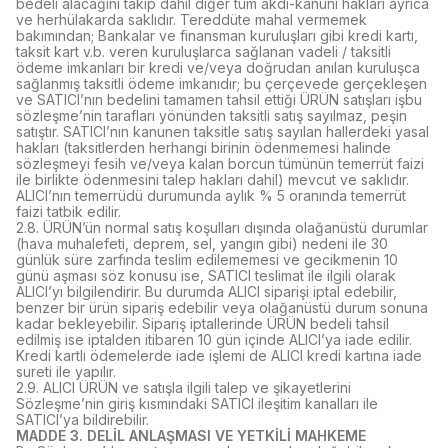
bedeli alacağını takip dahil diğer tüm akdi-kanuni hakları ayrıca
ve herhülakarda saklıdır. Tereddüte mahal vermemek
bakımından; Bankalar ve finansman kuruluşları gibi kredi kartı,
taksit kart v.b. veren kuruluşlarca sağlanan vadeli / taksitli
ödeme imkanları bir kredi ve/veya doğrudan anılan kuruluşca
sağlanmış taksitli ödeme imkanıdır; bu çerçevede gerçekleşen
ve SATICI’nın bedelini tamamen tahsil ettiği ÜRÜN satışları işbu
sözleşme’nin tarafları yönünden taksitli satış sayılmaz, peşin
satıştır. SATICI’nın kanunen taksitle satış sayılan hallerdeki yasal
hakları (taksitlerden herhangi birinin ödenmemesi halinde
sözleşmeyi fesih ve/veya kalan borcun tümünün temerrüt faizi
ile birlikte ödenmesini talep hakları dahil) mevcut ve saklıdır.
ALICI’nın temerrüdü durumunda aylık % 5 oranında temerrüt
faizi tatbik edilir.
2.8. ÜRÜN’ün normal satış koşulları dışında olağanüstü durumlar
(hava muhalefeti, deprem, sel, yangın gibi) nedeni ile 30
günlük süre zarfında teslim edilememesi ve gecikmenin 10
günü aşması söz konusu ise, SATICI teslimat ile ilgili olarak
ALICI’yı bilgilendirir. Bu durumda ALICI siparişi iptal edebilir,
benzer bir ürün sipariş edebilir veya olağanüstü durum sonuna
kadar bekleyebilir. Sipariş iptallerinde ÜRÜN bedeli tahsil
edilmiş ise iptalden itibaren 10 gün içinde ALICI’ya iade edilir.
Kredi kartlı ödemelerde iade işlemi de ALICI kredi kartına iade
sureti ile yapılır.
2.9. ALICI ÜRÜN ve satışla ilgili talep ve şikayetlerini
Sözleşme’nin giriş kısmındaki SATICI ileşitim kanalları ile
SATICI’ya bildirebilir.
MADDE 3. DELİL ANLAŞMASI VE YETKİLİ MAHKEME