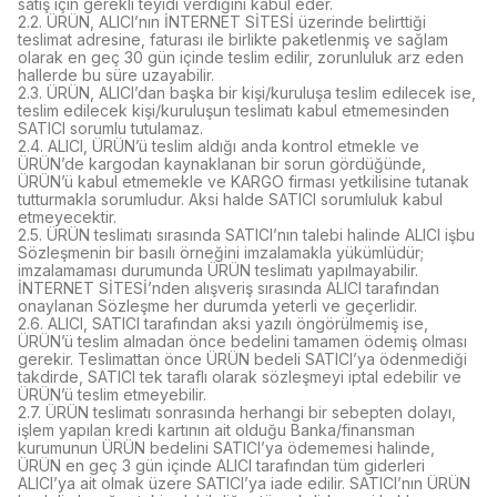
satış için gerekli teyidi verdiğini kabul eder.
2.2. ÜRÜN, ALICI’nın İNTERNET SİTESİ üzerinde belirttiği
teslimat adresine, faturası ile birlikte paketlenmiş ve sağlam
olarak en geç 30 gün içinde teslim edilir, zorunluluk arz eden
hallerde bu süre uzayabilir.
2.3. ÜRÜN, ALICI’dan başka bir kişi/kuruluşa teslim edilecek ise,
teslim edilecek kişi/kuruluşun teslimatı kabul etmemesinden
SATICI sorumlu tutulamaz.
2.4. ALICI, ÜRÜN’ü teslim aldığı anda kontrol etmekle ve
ÜRÜN’de kargodan kaynaklanan bir sorun gördüğünde,
ÜRÜN’ü kabul etmemekle ve KARGO firması yetkilisine tutanak
tutturmakla sorumludur. Aksi halde SATICI sorumluluk kabul
etmeyecektir.
2.5. ÜRÜN teslimatı sırasında SATICI’nın talebi halinde ALICI işbu
Sözleşmenin bir basılı örneğini imzalamakla yükümlüdür;
imzalamaması durumunda ÜRÜN teslimatı yapılmayabilir.
İNTERNET SİTESİ’nden alışveriş sırasında ALICI tarafından
onaylanan Sözleşme her durumda yeterli ve geçerlidir.
2.6. ALICI, SATICI tarafından aksi yazılı öngörülmemiş ise,
ÜRÜN’ü teslim almadan önce bedelini tamamen ödemiş olması
gerekir. Teslimattan önce ÜRÜN bedeli SATICI’ya ödenmediği
takdirde, SATICI tek taraflı olarak sözleşmeyi iptal edebilir ve
ÜRÜN’ü teslim etmeyebilir.
2.7. ÜRÜN teslimatı sonrasında herhangi bir sebepten dolayı,
işlem yapılan kredi kartının ait olduğu Banka/finansman
kurumunun ÜRÜN bedelini SATICI’ya ödememesi halinde,
ÜRÜN en geç 3 gün içinde ALICI tarafından tüm giderleri
ALICI’ya ait olmak üzere SATICI’ya iade edilir. SATICI’nın ÜRÜN