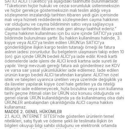
SATICI ALICI (Tüketici)’ya aşağıdaki taahhütte bulunmaktadır.
“Tüketicinin hiçbir hukuki ve cezai sorumluluk üstlenmeksizin
ve hiçbir gerekçe göstermeksizin malı teslim aldığı veya
sözleşmenin imzalandığı tarihten itibaren yedi gün içerisinde
malı veya hizmeti reddederek sözleşmeden cayma hakkının
var olduğunu ve cayma bildiriminin satıcı veya sağlayıcıya
ulaşması tarihinden itibaren malı geri almayı taahhüt ederiz.”
Cayma hakkının kullanılması için bu süre içinde SATICI’ya yazılı
bildirimde bulunulması şarttır. Bu hakkın kullanılması halinde, 3.
kişiye veya ALICI’ya teslim edilen ÜRÜN’ün SATICI’ya
gönderildiğine ilişkin kargo teslim tutanağı örneği ile fatura
aslının iadesi zorunludur. Bu belgelerin ulaşmasını takip eden 10
(on) gün içinde ÜRÜN bedeli ALICI’ya iade edilir. Kredi kartlı
ödemelerde iade işlemi de ALICI kredi kartına iade sureti ile
yapılır. Vergi mevzuatı gereği fatura aslı gönderilmez ise KDV
ve varsa sair yasal yükümlülükler iade edilemez. İade edilen
ürünün kargo bedeli ALICI tarafından karşılanır. ALICI’nın özel
istek ve talepleri uyarınca üretilen veya üzerinde değişiklik ya
da ilaveler yapılarak kişiye özel hale getirilen ya da niteliği
itibariyle iade edilemeyecek, hızla bozulma veya son kullanma
tarihi geçme ihtimali olan bir ÜRÜN söz konusu olduğunda ve
genel olarak ÜRÜN kullanıldığında ya da kullanılmamış olsa dahi
ÜRÜNLER ambalajından çıkarıldığında ALICI cayma hakkını
kullanamaz.
MADDE 2. GENEL HÜKÜMLER
2.1. ALICI, İNTERNET SİTESİ’nde gösterilen ürünlerin temel
nitelikleri, satış fiyatı ve ödeme şekli ile teslimata ilişkin ön
bilgileri okuyup bilgi sahibi olduğunu ve elektronik ortamda