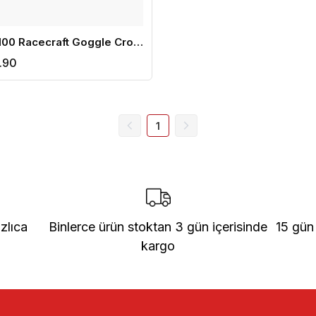
MTS %100 Racecraft Goggle Cross Gözlük Kırmızı Beyaz
.90
1
zlıca
Binlerce ürün stoktan 3 gün içerisinde
15 gün
kargo