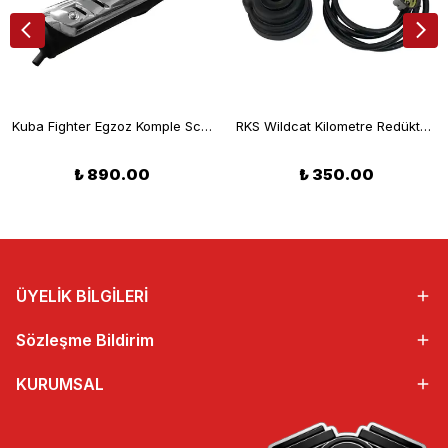
Kuba Fighter Egzoz Komple Scooter 50cc Egzoz Komple
RKS Wildcat Kilometre Redüktörü
₺ 890.00
₺ 350.00
ÜYELİK BİLGİLERİ
Sözleşme Bildirim
KURUMSAL