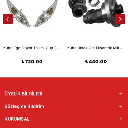
Kuba Ege Sinyal Takımı Cup (CE)
Kuba Black Cat Eksantrik Mili Burçlu
₺ 720.00
₺ 440.00
ÜYELİK BİLGİLERİ
Sözleşme Bildirim
KURUMSAL