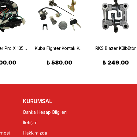
Kuba Sniper Pro X 135 Elektrik Tesisatı
Kuba Fighter Kontak Komple Set
RKS Blazer Külbütör
00.00
₺ 580.00
₺ 249.00
KURUMSAL
Banka Hesap Bilgileri
İletişim
şmesi
Hakkımızda