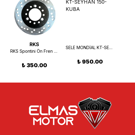
RKS
SELE MONDİAL KT-SEYHAN 150-KUBA
RKS Spontini Ön Fren Diski
₺ 950.00
₺ 350.00