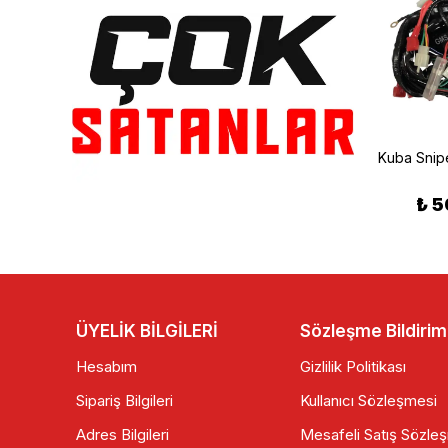
CDI BEYİN CG-AGK-BRETON-KUBA VİTESLİ MODEL(RMG)
RKS Blazer Marş Kolu
₺ 90.00
₺ 220.00
₺ 5
ÜYELİK BİLGİLERİ
Sözleşme Bildirim
Hesabım
Gizlilik Politikası
Sipariş Bilgileri
Kullanıcı Sözleşmesi
Adres Bilgileri
Mesafeli Satış Sözle