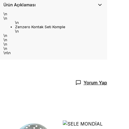
Ürün Açıklaması
\n
\n
\n
Zenzero Kontak Seti Komple
\n
\n
\n
\n
\n
\n\n
Yorum Yap