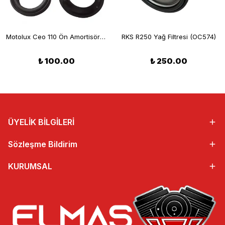
Motolux Ceo 110 Ön Amortisör Keçe Takımı
RKS R250 Yağ Filtresi (OC574)
₺ 100.00
₺ 250.00
ÜYELİK BİLGİLERİ
Sözleşme Bildirim
KURUMSAL