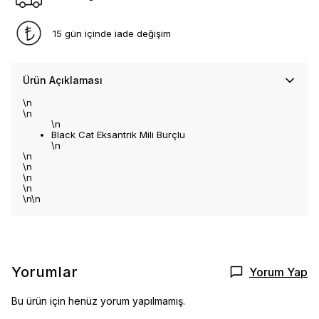
15 gün içinde iade değişim
Ürün Açıklaması
\n
\n
\n
Black Cat Eksantrik Mili Burçlu
\n
\n
\n
\n
\n
\n\n
Yorumlar
Yorum Yap
Bu ürün için henüz yorum yapılmamış.