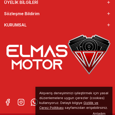
ÜYELİK BİLGİLERİ
Sözleşme Bildirim
KURUMSAL
Alışveriş deneyiminizi iyileştirmek için yasal
düzenlemelere uygun çerezler (cookies)
kullanıyoruz. Detaylı bilgiye
Gizlilik ve
Çerez Politikası
sayfamızdan erişebilirsiniz.
Anladım