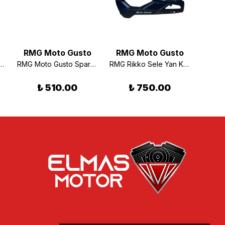
RMG Moto Gusto
RMG Moto Gusto
RMG
Şasi Yan Kapak Sağ Siyah
RMG Moto Gusto Spark 50 Benzin Deposu
RMG Rikko Sele Yan Kapak Sol Siyah
₺ 510.00
₺ 750.00