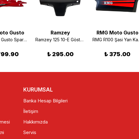
oto Gusto
Ramzey
RMG Moto Gusto
RMG Moto Gusto Spark Sele Yan Kapak Sol Kırmızı
Ramzey 125 10-E Gösterge Muhafaza Plastiği
RMG R100 
799.90
₺ 295.00
₺ 375.00
KURUMSAL
Banka Hesap Bilgileri
İletişim
şmesi
Hakkımızda
ni
Servis