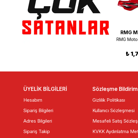
RMG Moto Gusto
RMG M
RAMZEY SCOOTER DEBRİYAJ BALATASI
RMG Moto Gusto Rikko 150 Ön Siperlik Sağ Kapak Siyah
₺ 485.00
₺ 120.00
₺ 1,
ÜYELİK BİLGİLERİ
Sözleşme Bildirim
Hesabım
Gizlilik Politikası
Sipariş Bilgileri
Kullanıcı Sözleşmesi
Adres Bilgileri
Mesafeli Satış Sözle
Sipariş Takip
KVKK Aydınlatma Met