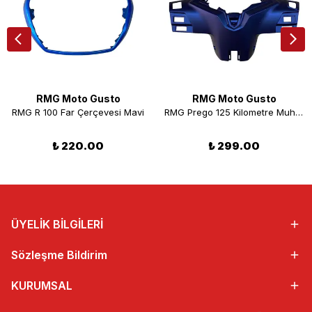
RMG Moto Gusto
RMG Moto Gusto
RMG R 100 Far Çerçevesi Mavi
RMG Prego 125 Kilometre Muhafaza Mat Lacivert
₺ 220.00
₺ 299.00
ÜYELİK BİLGİLERİ
Sözleşme Bildirim
KURUMSAL