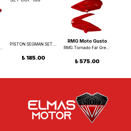
RMG Moto Gusto
RMG
PİSTON SEGMAN SET CUP 100
Şasi Yan Kapak Sol Kırmızı
RMG Tornado Far Grenajı Takım Kırmızı
₺ 185.00
₺ 575.00