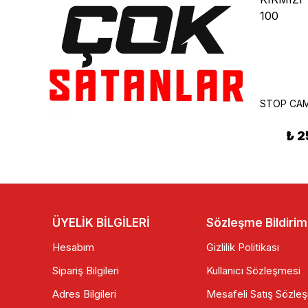
RMG Moto Gusto
SCOOTER AYAK MARŞ AVARE DİŞLİSİ
RMG Moto Gusto R100 Km Saati Gösterge
₺ 140.00
₺ 2
₺ 775.00
ÜYELİK BİLGİLERİ
Sözleşme Bildirim
Hesabım
Gizlilik Politikası
Sipariş Bilgileri
Kullanıcı Sözleşmesi
Adres Bilgileri
Mesafeli Satış Sözle