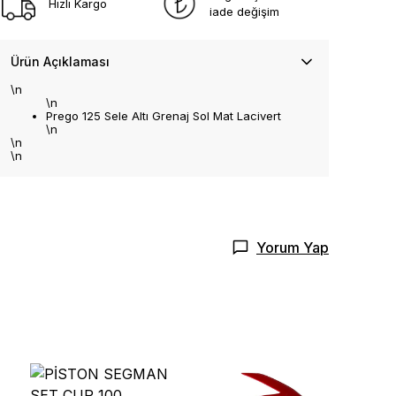
Hızlı Kargo
iade değişim
Ürün Açıklaması
\n
\n
Prego 125 Sele Altı Grenaj Sol Mat Lacivert
\n
\n
\n
Yorum Yap