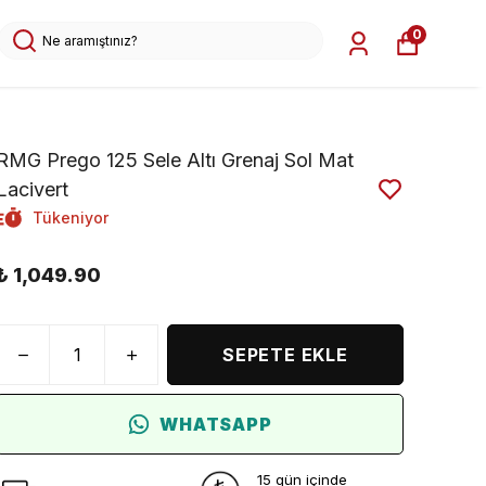
0
RMG Prego 125 Sele Altı Grenaj Sol Mat
Lacivert
Tükeniyor
₺ 1,049.90
SEPETE EKLE
WHATSAPP
15 gün içinde