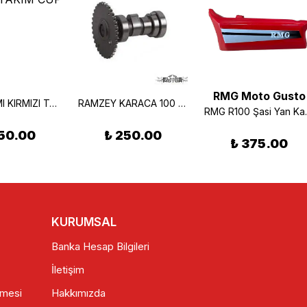
RMG Moto Gusto
STOP CAMI KIRMIZI TAKIM CUP 100
RAMZEY KARACA 100 EKSANTİRİK KAM MİLİ
RMG R100 
50.00
₺ 250.00
₺ 375.00
KURUMSAL
Banka Hesap Bilgileri
İletişim
şmesi
Hakkımızda