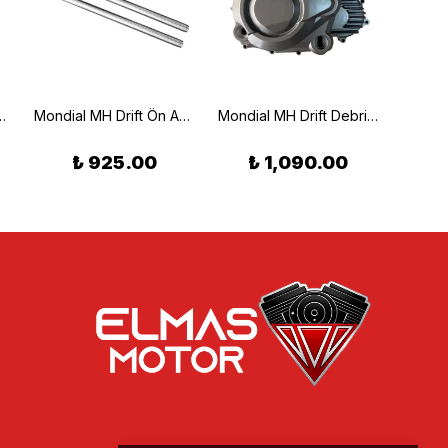
 Ön Amortisör Takımı
Mondial MH Drift Ön Amortisör Borusu Set
Mondial MH Drift Debriyaj Kapak Sağ
₺ 925.00
₺ 1,090.00