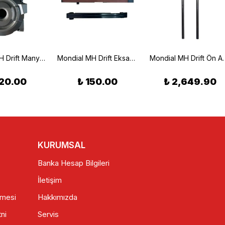
Mondial MH Drift Manyeto Kapak Sol
Mondial MH Drift Eksantrik Gergi Seti
Mondial MH Drift
20.00
₺ 150.00
₺ 2,649.90
KURUMSAL
Banka Hesap Bilgileri
İletişim
şmesi
Hakkımızda
ni
Servis