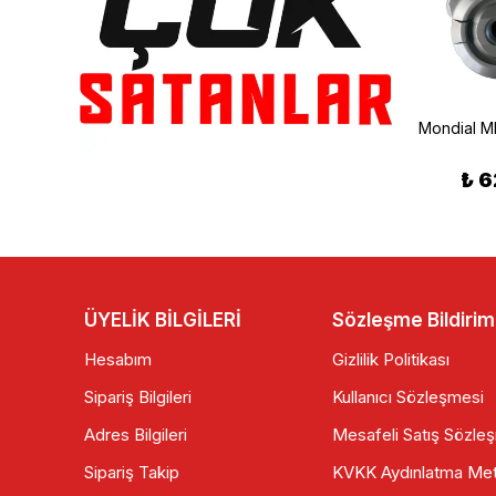
Mondial
Mondial MH Drift Eksantrik Mili
Mondial MH Drift Dış Ateşleme Bobini
₺ 535.00
₺ 6
₺ 189.90
ÜYELİK BİLGİLERİ
Sözleşme Bildirim
Hesabım
Gizlilik Politikası
Sipariş Bilgileri
Kullanıcı Sözleşmesi
Adres Bilgileri
Mesafeli Satış Sözle
Sipariş Takip
KVKK Aydınlatma Met