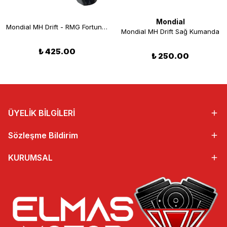
Mondial
Mondial MH Drift - RMG Fortuna Ön Çamurluk Siyah
Mondial MH Drift Sağ Kumanda
₺ 425.00
₺ 250.00
ÜYELİK BİLGİLERİ
Sözleşme Bildirim
KURUMSAL