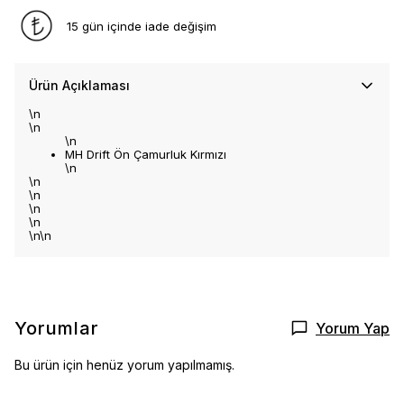
15 gün içinde iade değişim
Ürün Açıklaması
\n
\n
\n
MH Drift Ön Çamurluk Kırmızı
\n
\n
\n
\n
\n
\n\n
Yorumlar
Yorum Yap
Bu ürün için henüz yorum yapılmamış.