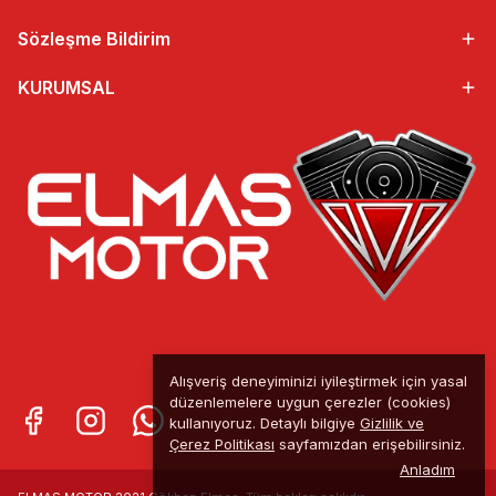
Sözleşme Bildirim
KURUMSAL
Alışveriş deneyiminizi iyileştirmek için yasal
düzenlemelere uygun çerezler (cookies)
kullanıyoruz. Detaylı bilgiye
Gizlilik ve
Çerez Politikası
sayfamızdan erişebilirsiniz.
Anladım