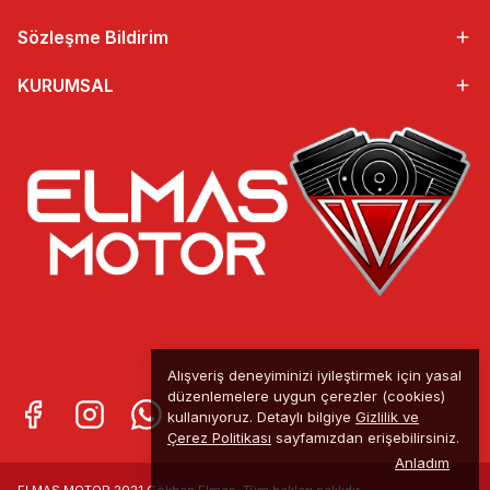
Sözleşme Bildirim
KURUMSAL
Alışveriş deneyiminizi iyileştirmek için yasal
düzenlemelere uygun çerezler (cookies)
kullanıyoruz. Detaylı bilgiye
Gizlilik ve
Çerez Politikası
sayfamızdan erişebilirsiniz.
Anladım