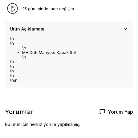
15 gün içinde iade değişim
Ürün Açıklaması
\n
\n
\n
MH Drift Manyeto Kapak Sol
\n
\n
\n
\n
\n
\n\n
Yorumlar
Yorum Yap
Bu ürün için henüz yorum yapılmamış.