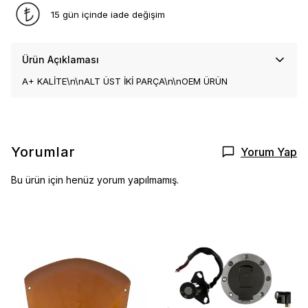
15 gün içinde iade değişim
Ürün Açıklaması
A+ KALİTE\n\nALT ÜST İKİ PARÇA\n\nOEM ÜRÜN
Yorumlar
Yorum Yap
Bu ürün için henüz yorum yapılmamış.