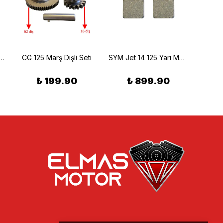
 Metalik Ön Fren Balatası (98/16) Braking 808SM1
CG 125 Marş Dişli Seti
SYM Jet 14 125 Yarı Metalik Arka Fren Balatası (17/18) Braking 808SM1
₺ 199.90
₺ 899.90