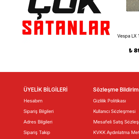
CG ALT PILATİN
Motoran Torro Ön Üçgen Parça Siyah
₺ 290.00
₺ 400.00
₺ 8
ÜYELİK BİLGİLERİ
Sözleşme Bildirim
Hesabım
Gizlilik Politikası
Sipariş Bilgileri
Kullanıcı Sözleşmesi
Adres Bilgileri
Mesafeli Satış Sözle
Sipariş Takip
KVKK Aydınlatma Met