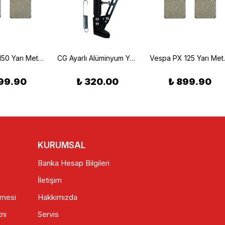
Vespa LX 150 Yarı Metalik Ön Fren Balatası (05/13) Braking 808SM1
CG Ayarlı Alüminyum Yan Sehpa Seti Siyah
Vespa PX 125 Yarı
99.90
₺ 320.00
₺ 899.90
KURUMSAL
Banka Hesap Bilgileri
İletişim
şmesi
Hakkımızda
ni
Servis