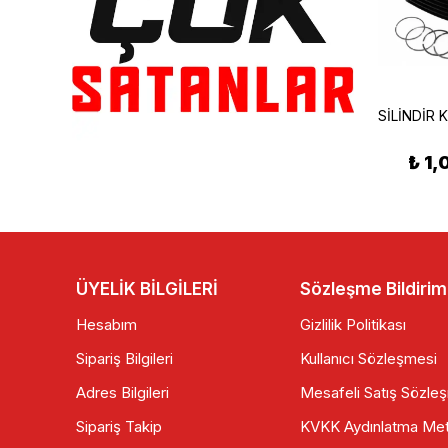
RMG Moto Gusto
TVS Jupiter 125 Stop Lambası (CE)
RMG Moto Gusto Santa 125 Transmısyon Kapak Sol
₺ 2,349.90
₺ 1,
₺ 1,050.00
ÜYELİK BİLGİLERİ
Sözleşme Bildirim
Hesabım
Gizlilik Politikası
Sipariş Bilgileri
Kullanıcı Sözleşmesi
Adres Bilgileri
Mesafeli Satış Sözle
Sipariş Takip
KVKK Aydınlatma Met