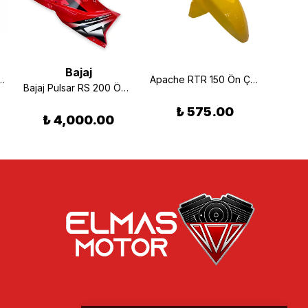
Bajaj
LE 125 CC--15 PERNO SİYAH
Apache RTR 150 Ön Çamurluk Sarı
Bajaj Pulsar RS 200 Ön Sol Grenaj Kırmızı Orjinal
₺ 575.00
₺
₺ 4,000.00