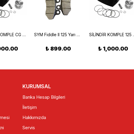
SİLİNDİR KOMPLE CG 150---15 PERNO SİYAH
SYM Fiddle II 125 Yarı Metalik Ön Fren Balatası Braking 796SM1
SİLİNDİR KOMP
000.00
₺ 899.00
₺ 1,000.00
KURUMSAL
Banka Hesap Bilgileri
İletişim
şmesi
Hakkımızda
ni
Servis