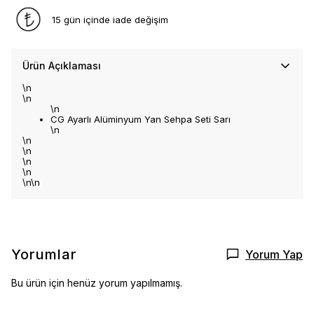
15 gün içinde iade değişim
Ürün Açıklaması
\n
\n
\n
CG Ayarlı Alüminyum Yan Sehpa Seti Sarı
\n
\n
\n
\n
\n
\n\n
Yorumlar
Yorum Yap
Bu ürün için henüz yorum yapılmamış.