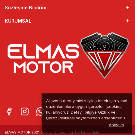
Sözleşme Bildirim
KURUMSAL
Alışveriş deneyiminizi iyileştirmek için yasal
düzenlemelere uygun çerezler (cookies)
kullanıyoruz. Detaylı bilgiye
Gizlilik ve
Çerez Politikası
sayfamızdan erişebilirsiniz.
Anladım
ELMAS MOTOR 2021 Gökhan Elmas. Tüm
hakları saklıdır.