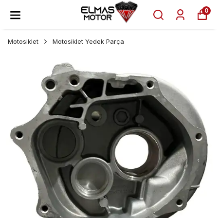
0
Motosiklet
Motosiklet Yedek Parça