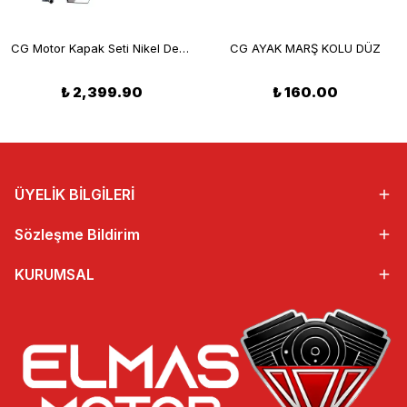
CG Motor Kapak Seti Nikel Debriyaj Statör Ön Dişli
CG AYAK MARŞ KOLU DÜZ
₺ 2,399.90
₺ 160.00
ÜYELİK BİLGİLERİ
Sözleşme Bildirim
KURUMSAL