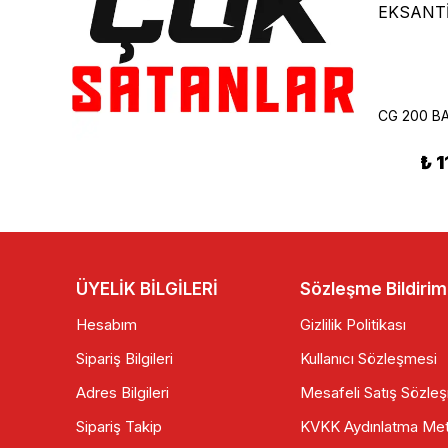
GMS
Salcano Runner 150 Sağ Yan Kapak Siyah
Arora Special Alfa Ön Fren Diski
₺ 200.00
₺ 
₺ 350.00
ÜYELİK BİLGİLERİ
Sözleşme Bildirim
Hesabım
Gizlilik Politikası
Sipariş Bilgileri
Kullanıcı Sözleşmesi
Adres Bilgileri
Mesafeli Satış Sözle
Sipariş Takip
KVKK Aydınlatma Met