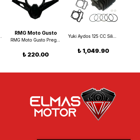
RMG Moto Gusto
c Marş Dişlisi
Yuki Aydos 125 CC Silindir Set 54MM 14P
RMG Moto Gusto Prego 125 Gösterge Çerçevesi
₺ 1,049.90
₺ 220.00