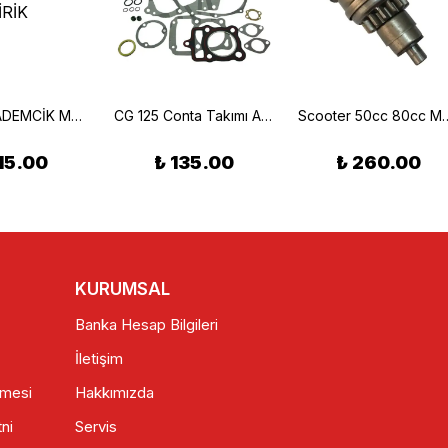
CG 200 BADEMCİK MOİFİYE DERECELİ EKSANTİRİK
CG 125 Conta Takımı A Kalite
Scooter 50cc 80c
115.00
₺ 135.00
₺ 260.00
KURUMSAL
Banka Hesap Bilgileri
İletişim
şmesi
Hakkımızda
ni
Servis