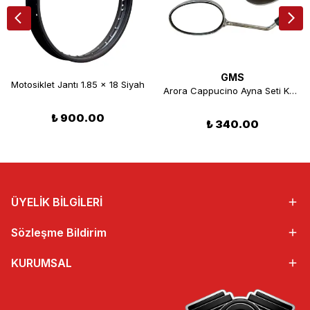
GMS
Motosiklet Jantı 1.85 x 18 Siyah
Arora Cappucino Ayna Seti Kahverengi M10
₺ 900.00
₺ 340.00
ÜYELİK BİLGİLERİ
Sözleşme Bildirim
KURUMSAL