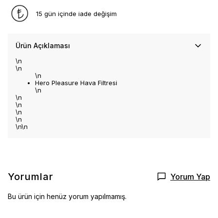
15 gün içinde iade değişim
Ürün Açıklaması
\n
\n
\n
Hero Pleasure Hava Filtresi
\n
\n
\n
\n
\n
\n\n
Yorumlar
Yorum Yap
Bu ürün için henüz yorum yapılmamış.