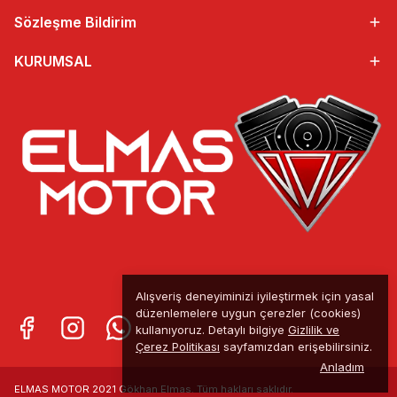
Sözleşme Bildirim
KURUMSAL
Alışveriş deneyiminizi iyileştirmek için yasal
düzenlemelere uygun çerezler (cookies)
kullanıyoruz. Detaylı bilgiye
Gizlilik ve
Çerez Politikası
sayfamızdan erişebilirsiniz.
Anladım
ELMAS MOTOR 2021 Gökhan Elmas. Tüm
hakları saklıdır.