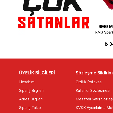
RMG Moto Gusto
RMG Moto Gusto
RMG M
RMG Spark 50 Oksijen Sensörü Orjinal Euro 4
RMG Moto Gusto Spark Ön Far Muhafaza Kırmızı
₺ 1,849.90
₺ 650.00
₺ 3
ÜYELİK BİLGİLERİ
Sözleşme Bildirim
Hesabım
Gizlilik Politikası
Sipariş Bilgileri
Kullanıcı Sözleşmesi
Adres Bilgileri
Mesafeli Satış Sözle
Sipariş Takip
KVKK Aydınlatma Met