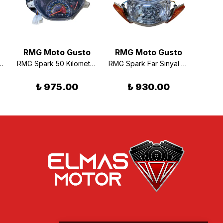
RMG Moto Gusto
RMG Moto Gusto
RMG
Spark Ön Çamurluk Arka Kısım
RMG Spark 50 Kilometre Saati 120km 6+7 Kablolu
RMG Spark Far Sinyal Takımı
₺ 975.00
₺ 930.00