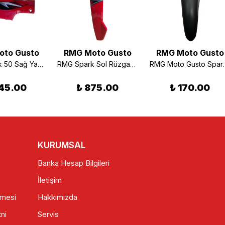
oto Gusto
RMG Moto Gusto
RMG Moto Gusto
RMG Spark 50 Sağ Yan Orta Kapak Kırmızı
RMG Spark Sol Rüzgarlık Kırmızı
RMG Moto Gusto 
45.00
₺ 875.00
₺ 170.00
KURUMSAL
Banka Hesap Bilgileri
İletişim
şmesi
Hakkımızda
ni
Servis