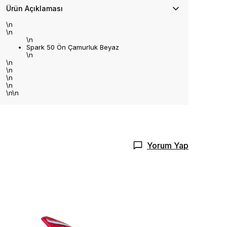
Ürün Açıklaması
\n
\n
\n
Spark 50 Ön Çamurluk Beyaz
\n
\n
\n
\n
\n
\n\n
Yorum Yap