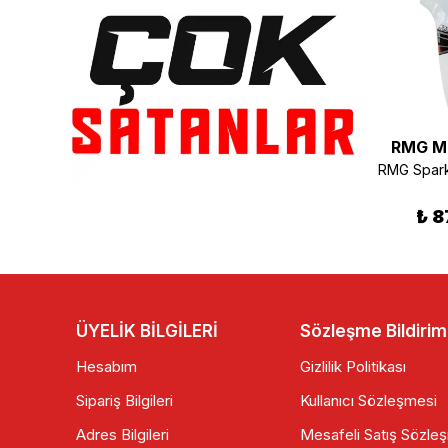
RMG Moto Gusto
RMG Moto Gusto
RMG M
RMG Spark 50 Sağ Yan Orta Kapak Kırmızı
RMG Moto Gusto Spark 50 Sol İç Dizlik Kırmızı
₺ 345.00
₺ 800.00
₺ 8
ÜYELİK BİLGİLERİ
Sözleşme Bildirim
Hesabım
Gizlilik Politikası
Sipariş Bilgileri
Kullanıcı Sözleşmesi
Adres Bilgileri
Mesafeli Satış Sözle