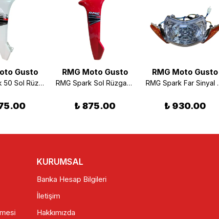
oto Gusto
RMG Moto Gusto
RMG Moto Gusto
RMG Spark 50 Sol Rüzgarlık Beyaz
RMG Spark Sol Rüzgarlık Kırmızı
RMG Spark
75.00
₺ 875.00
₺ 930.00
KURUMSAL
Banka Hesap Bilgileri
İletişim
şmesi
Hakkımızda