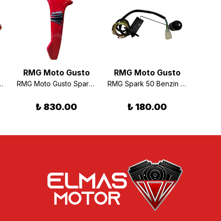
RMG Moto Gusto
RMG Moto Gusto
RMG
 Far Sinyal Takımı
RMG Moto Gusto Spark 50 Sağ Rüzgarlık Kırmızı
RMG Spark 50 Benzin Şamandırası
₺ 830.00
₺ 180.00