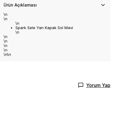
Ürün Açıklaması
\n
\n
\n
Spark Sele Yan Kapak Sol Mavi
\n
\n
\n
\n
\n
\n\n
Yorum Yap