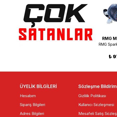
RMG Moto Gusto
RMG Moto Gusto
RMG M
RMG Spark 50 Sağ Yan Orta Kapak Kırmızı
RMG Spark 50 Kilometre Saati 80km 6+8 Kablolu
₺ 345.00
₺ 975.00
₺ 9
ÜYELİK BİLGİLERİ
Sözleşme Bildirim
Hesabım
Gizlilik Politikası
Sipariş Bilgileri
Kullanıcı Sözleşmesi
Adres Bilgileri
Mesafeli Satış Sözle