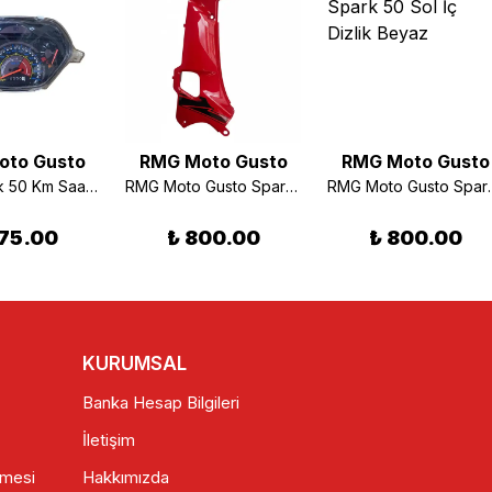
oto Gusto
RMG Moto Gusto
RMG Moto Gusto
RMG Spark 50 Km Saati 8+6 Kablolu
RMG Moto Gusto Spark 50 Sol İç Dizlik Kırmızı
RMG Moto Gusto 
75.00
₺ 800.00
₺ 800.00
KURUMSAL
Banka Hesap Bilgileri
İletişim
şmesi
Hakkımızda