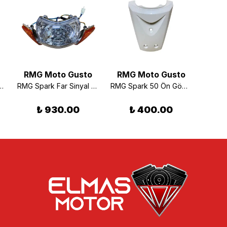
RMG Moto Gusto
RMG Moto Gusto
RMG
Spark 50 Sol İç Dizlik Beyaz
RMG Spark Far Sinyal Takımı
RMG Spark 50 Ön Göğüs Beyaz
₺ 930.00
₺ 400.00