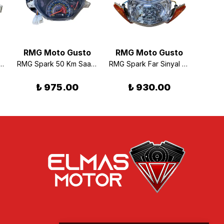
RMG Moto Gusto
RMG Moto Gusto
RMG
 Kilometre Saati 80km 6+8 Kablolu
RMG Spark 50 Km Saati 8+6 Kablolu
RMG Spark Far Sinyal Takımı
₺ 975.00
₺ 930.00