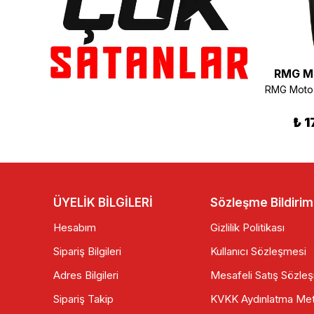
RMG Moto Gusto
RMG Moto Gusto
RMG M
RMG Spark Sağ İç Dizlik Beyaz
RMG Spark 50 Benzin Şamandırası
₺ 800.00
₺ 180.00
₺ 1
ÜYELİK BİLGİLERİ
Sözleşme Bildirim
Hesabım
Gizlilik Politikası
Sipariş Bilgileri
Kullanıcı Sözleşmesi
Adres Bilgileri
Mesafeli Satış Sözle
Sipariş Takip
KVKK Aydınlatma Met