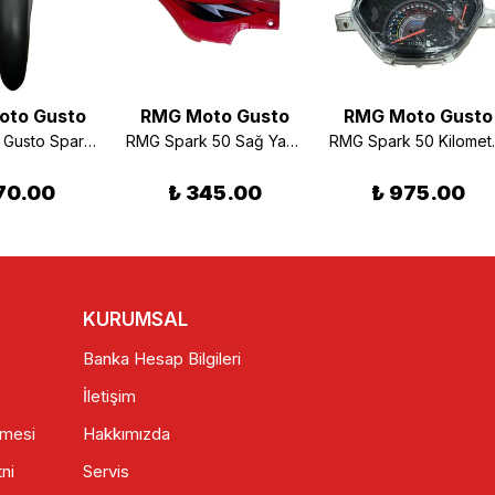
oto Gusto
RMG Moto Gusto
RMG Moto Gusto
RMG Moto Gusto Spark Ön Çamurluk Arka Kısım
RMG Spark 50 Sağ Yan Orta Kapak Kırmızı
RMG Spark 50
70.00
₺ 345.00
₺ 975.00
KURUMSAL
Banka Hesap Bilgileri
İletişim
şmesi
Hakkımızda
ni
Servis