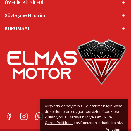
ÜYELİK BİLGİLERİ
Sözleşme Bildirim
KURUMSAL
Alışveriş deneyiminizi iyileştirmek için yasal
düzenlemelere uygun çerezler (cookies)
kullanıyoruz. Detaylı bilgiye
Gizlilik ve
Çerez Politikası
sayfamızdan erişebilirsiniz.
Anladım