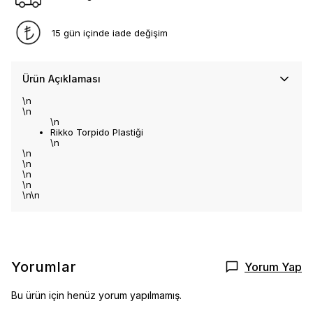
15 gün içinde iade değişim
Ürün Açıklaması
\n
\n
\n
Rikko Torpido Plastiği
\n
\n
\n
\n
\n
\n\n
Yorumlar
Yorum Yap
Bu ürün için henüz yorum yapılmamış.