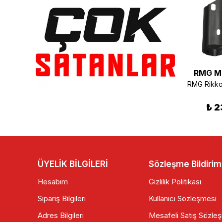
RMG Moto Gusto
RMG Moto Gusto
RMG M
RMG Rikko 150 Torpido Sol Kapak Mavi
RMG Prego 125 Ön Çamurluk Mat Lacivert
₺ 130.00
₺ 520.00
₺ 2
ÜYELİK BİLGİLERİ
Sözleşme Bildirim
Hesabım
Gizlilik Politikası
Sipariş Bilgileri
Kullanıcı Sözleşmesi
Adres Bilgileri
Mesafeli Satış Sözle