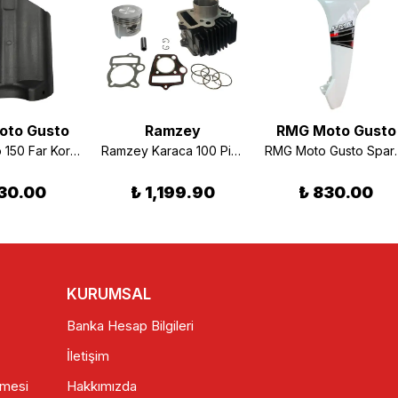
oto Gusto
Ramzey
RMG Moto Gusto
RMG Rikko 150 Far Koruma Plastiği
Ramzey Karaca 100 Piston Silindir Komple 50mm pin13 100cc
RMG Moto Gusto
30.00
₺ 1,199.90
₺ 830.00
KURUMSAL
Banka Hesap Bilgileri
İletişim
şmesi
Hakkımızda