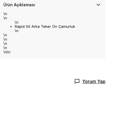
Ürün Açıklaması
\n
\n
\n
Rapid 50 Arka Teker Ön Çamurluk
\n
\n
\n
\n
\n
\n\n
Yorum Yap