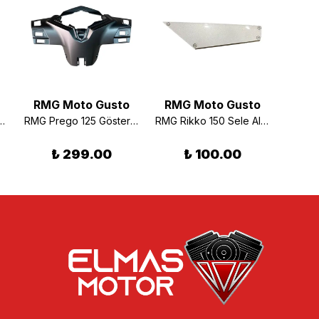
RMG Moto Gusto
RMG Moto Gusto
RMG
 Spark Sağ Rüzgarlık Beyaz
RMG Prego 125 Gösterge Plastiği Füme
RMG Rikko 150 Sele Altı Süsleyici Kapak Sol Gri
₺ 299.00
₺ 100.00