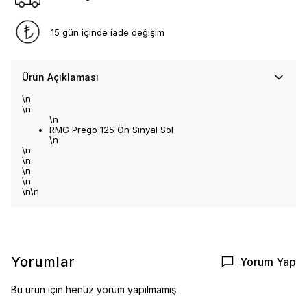
15 gün içinde iade değişim
Ürün Açıklaması
\n
\n
\n
RMG Prego 125 Ön Sinyal Sol
\n
\n
\n
\n
\n
\n\n
Yorumlar
Yorum Yap
Bu ürün için henüz yorum yapılmamış.