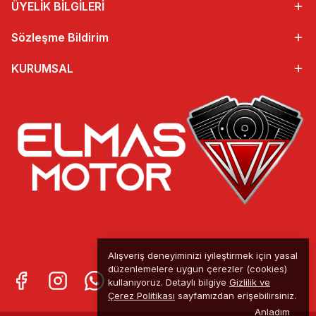
ÜYELİK BİLGİLERİ
Sözleşme Bildirim
KURUMSAL
Alışveriş deneyiminizi iyileştirmek için yasal
düzenlemelere uygun çerezler (cookies)
kullanıyoruz. Detaylı bilgiye
Gizlilik ve
Çerez Politikası
sayfamızdan erişebilirsiniz.
Anladım