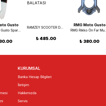
oto Gusto
RMG Moto Gusto
RAMZEY SCOOTER DEBRİYAJ BALATASI
RMG Moto Gusto Spark Sağ Rüzgarlık Beyaz
RMG Rikko Ön Fa
₺ 485.00
30.00
₺ 380.00
KURUMSAL
Banka Hesap Bilgileri
İletişim
şmesi
Hakkımızda
ni
Servis