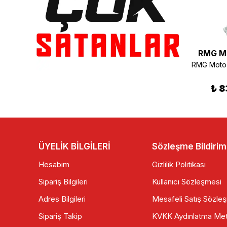
RMG Moto Gusto
RMG M
Mondial MH Drift Ön Fren Merkezi Üst
RMG Moto Gusto Spark Sele Yan Kapak Sağ
₺ 300.00
₺ 1,749.90
₺ 8
ÜYELİK BİLGİLERİ
Sözleşme Bildirim
Hesabım
Gizlilik Politikası
Sipariş Bilgileri
Kullanıcı Sözleşmesi
Adres Bilgileri
Mesafeli Satış Sözle
Sipariş Takip
KVKK Aydınlatma Met