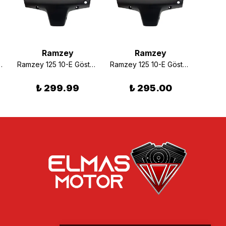
Ramzey
Ramzey
RMG
r Muhafaza Gri
Ramzey 125 10-E Gösterge Muhafazası
Ramzey 125 10-E Gösterge Muhafaza Plastiği
₺ 299.99
₺ 295.00
₺