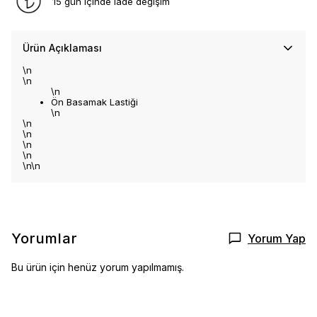
15 gün içinde iade değişim
Ürün Açıklaması
\n
\n
\n
Ön Basamak Lastiği
\n
\n
\n
\n
\n
\n\n
Yorumlar
Yorum Yap
Bu ürün için henüz yorum yapılmamış.