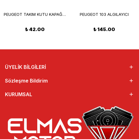
PEUGEOT TAKIM KUTU KAPAĞI SOL KROM
PEUGEOT 103 ALGILAYICI
₺ 42.00
₺ 145.00
ÜYELİK BİLGİLERİ
Sözleşme Bildirim
KURUMSAL