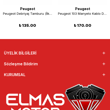
Peugeot
Peugeot
Peugeot Debriyaj Tamburu (İlk Hareket Tamburu)
Peugeot 103 Manyeto Kablo Demeti Alt
₺ 135.00
₺ 170.00
ÜYELİK BİLGİLERİ
Sözleşme Bildirim
KURUMSAL