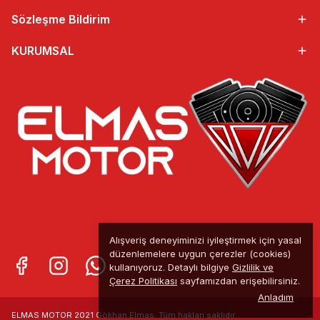
Sözleşme Bildirim
KURUMSAL
Alışveriş deneyiminizi iyileştirmek için yasal
düzenlemelere uygun çerezler (cookies)
kullanıyoruz. Detaylı bilgiye
Gizlilik ve
Çerez Politikası
sayfamızdan erişebilirsiniz.
Anladım
ELMAS MOTOR 2021 Gökhan Elmas. Tüm
hakları saklıdır.