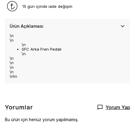
15 gün içinde iade değişim
Ürün Açıklaması
\n
\n
\n
SFC Arka Fren Pedalı
\n
\n
\n
\n
\n
\n\n
Yorumlar
Yorum Yap
Bu ürün için henüz yorum yapılmamış.