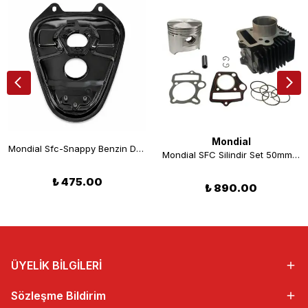
Mondial
Mondial Sfc-Snappy Benzin Deposu
Mondial SFC Silindir Set 50mm 13p 69b (kısa Piston)
₺ 475.00
₺ 890.00
ÜYELİK BİLGİLERİ
Sözleşme Bildirim