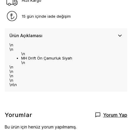
Hızlı Kargo
15 gün içinde iade değişim
Ürün Açıklaması
\n
\n
\n
MH Drift Ön Çamurluk Siyah
\n
\n
\n
\n
\n
\n\n
Yorumlar
Yorum Yap
Bu ürün için henüz yorum yapılmamış.