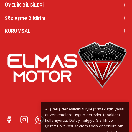
ÜYELİK BİLGİLERİ
Sözleşme Bildirim
KURUMSAL
Alışveriş deneyiminizi iyileştirmek için yasal
düzenlemelere uygun çerezler (cookies)
kullanıyoruz. Detaylı bilgiye
Gizlilik ve
Çerez Politikası
sayfamızdan erişebilirsiniz.