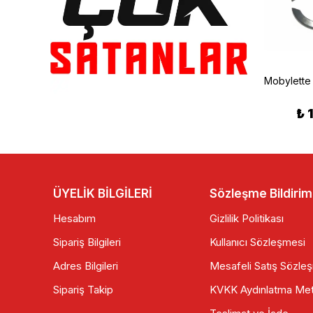
Mobylette Katlanır Basamak Takımı
MOBYLETTE KAYIŞ BANDO
₺ 175.00
₺ 155.00
₺ 
ÜYELİK BİLGİLERİ
Sözleşme Bildirim
Hesabım
Gizlilik Politikası
Sipariş Bilgileri
Kullanıcı Sözleşmesi
Adres Bilgileri
Mesafeli Satış Sözle
Sipariş Takip
KVKK Aydınlatma Met