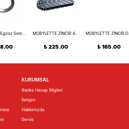
Mobylette Egzoz Somun Segman
MOBYLETTE ZİNCİR 415H 102L
MOBYL
18.00
₺ 225.00
₺ 165.00
KURUMSAL
Banka Hesap Bilgileri
İletişim
şmesi
Hakkımızda
ni
Servis