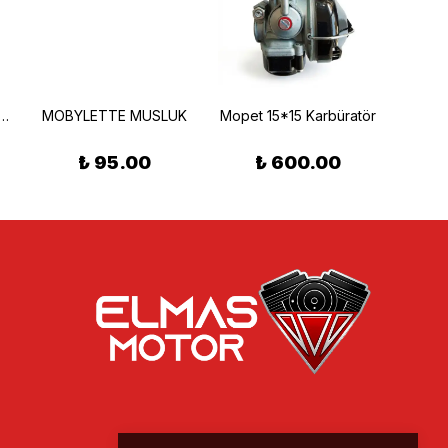
ETTE ZİNCİR DİŞLİSİ ÇALIK
MOBYLETTE MUSLUK
Mopet 15*15 Karbüratör
₺ 95.00
₺ 600.00