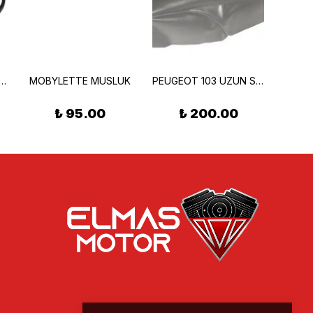
YLETTE KAYIŞ BANDO
MOBYLETTE MUSLUK
PEUGEOT 103 UZUN SELE KILIFI YENİ MODEL
₺ 95.00
₺ 200.00