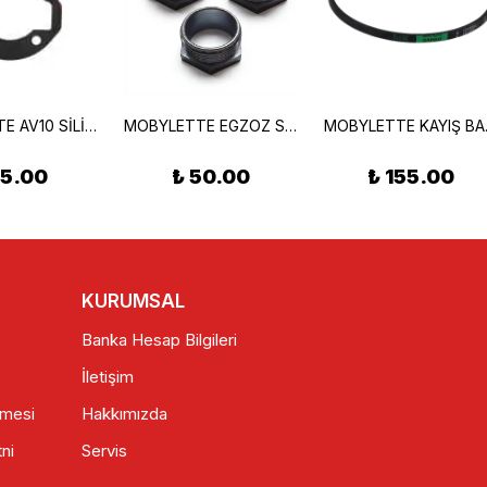
MOBYLETTE AV10 SİLİNDİR ALT CONTA
MOBYLETTE EGZOZ SOMUN
MOB
15.00
₺ 50.00
₺ 155.00
KURUMSAL
Banka Hesap Bilgileri
İletişim
şmesi
Hakkımızda
ni
Servis