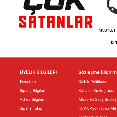
MOBYLETTE DEBRİYAJ BALATALI KAPAK
Mobylette Ön Amortisör Körük Yeni Model Takım
₺ 455.00
₺ 115.00
₺ 
ÜYELİK BİLGİLERİ
Sözleşme Bildirim
Hesabım
Gizlilik Politikası
Sipariş Bilgileri
Kullanıcı Sözleşmesi
Adres Bilgileri
Mesafeli Satış Sözle
Sipariş Takip
KVKK Aydınlatma Met