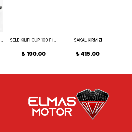
 Alt Rüzgarlık Sakal Siyah
SELE KILIFI CUP 100 FİLELİ SİYAH
SAKAL KIRMIZI
₺ 190.00
₺ 415.00