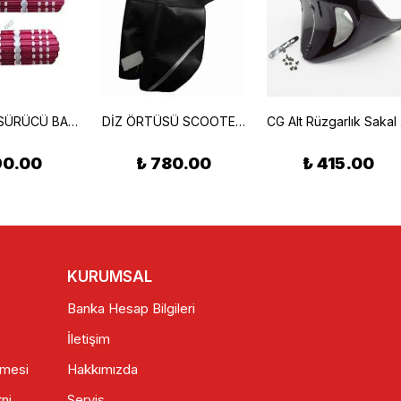
CUP-AGK SÜRÜCÜ BASAMAK RENKLİ
DİZ ÖRTÜSÜ SCOOTER UYUMLU
CG
90.00
₺ 780.00
₺ 415.00
KURUMSAL
Banka Hesap Bilgileri
İletişim
şmesi
Hakkımızda
ni
Servis