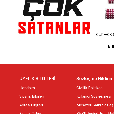
CUP YOLCU BASAMAK MONSTER
Motor Ön Koruma Demiri Tampon Nikel
₺ 99.00
₺ 600.00
₺ 
ÜYELİK BİLGİLERİ
Sözleşme Bildirim
Hesabım
Gizlilik Politikası
Sipariş Bilgileri
Kullanıcı Sözleşmesi
Adres Bilgileri
Mesafeli Satış Sözle
Sipariş Takip
KVKK Aydınlatma Met