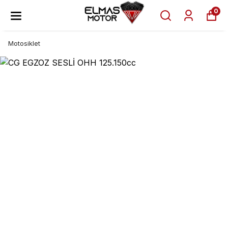
0
Motosiklet