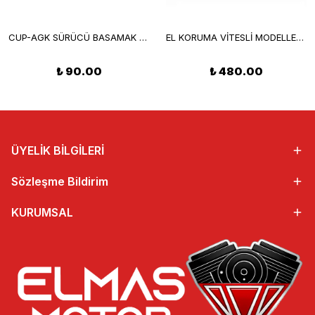
CUP-AGK SÜRÜCÜ BASAMAK RENKLİ
EL KORUMA VİTESLİ MODELLERE UYUMLU
₺ 90.00
₺ 480.00
ÜYELİK BİLGİLERİ
Sözleşme Bildirim
KURUMSAL