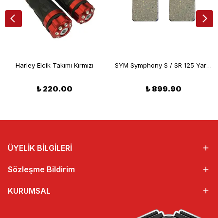
Harley Elcik Takımı Kırmızı
SYM Symphony S / SR 125 Yarı Metalik Arka Fren Balatası (10/16) Braking 808SM1
₺ 220.00
₺ 899.90
ÜYELİK BİLGİLERİ
Sözleşme Bildirim
KURUMSAL