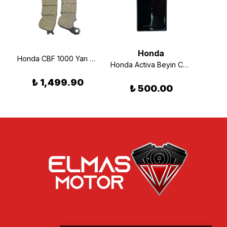
Honda
Honda CBF 1000 Yarı Metalik Ön & Arka Fren Balatası (06/10) Braking 910SM1
Honda Activa Beyin Cdı 10 Fişli Oem
₺ 1,499.90
₺ 500.00