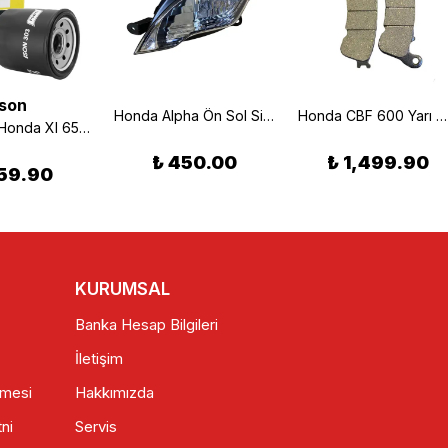
Ison
Honda Alpha Ön Sol Sinyal
Honda CBF 600 Yarı Metalik Ön & Arka Fren Balatası (04/12) Braking 910SM1
İSON 303 Honda Xl 650 Transalp Uyumlu Yağ Filtresi 2001-2007
₺ 450.00
₺ 1,499.90
59.90
KURUMSAL
Banka Hesap Bilgileri
İletişim
şmesi
Hakkımızda
ni
Servis