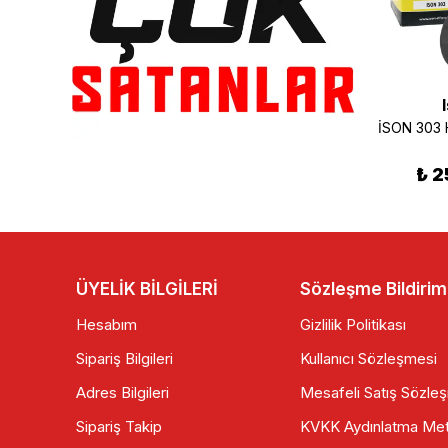
EBC
HAVA FİLTRE ELEMANI HONDA SPACY ALPHA 110
EBC Honda Cbr 250 Debriyaj Balatası
₺ 135.00
₺ 3,520.00
₺ 2
ÜYELİK BİLGİLERİ
Sözleşme Bildirim
Hesabım
Gizlilik Politikası
Sipariş Bilgileri
Kullanıcı Sözleşmesi
Adres Bilgileri
Mesafeli Satış Sözle
Sipariş Takip
KVKK Aydınlatma Met