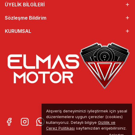
ÜYELİK BİLGİLERİ
Sözleşme Bildirim
KURUMSAL
Alışveriş deneyiminizi iyileştirmek için yasal
düzenlemelere uygun çerezler (cookies)
kullanıyoruz. Detaylı bilgiye
Gizlilik ve
Çerez Politikası
sayfamızdan erişebilirsiniz.