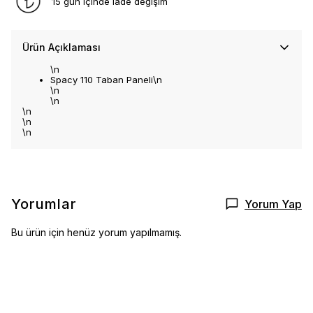
15 gün içinde iade değişim
Ürün Açıklaması
\n
Spacy 110 Taban Paneli\n
\n
\n
\n
\n
\n
Yorumlar
Yorum Yap
Bu ürün için henüz yorum yapılmamış.